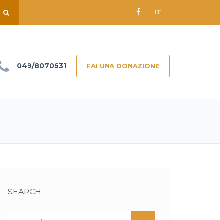
IT
049/8070631
FAI UNA DONAZIONE
SEARCH