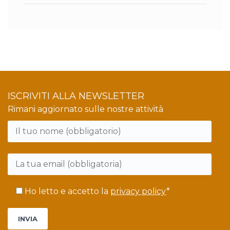
ISCRIVITI ALLA NEWSLETTER
Rimani aggiornato sulle nostre attività
Si
prega
di
lasciare
Ho letto e accetto la
privacy policy
*
vuoto
questo
campo.