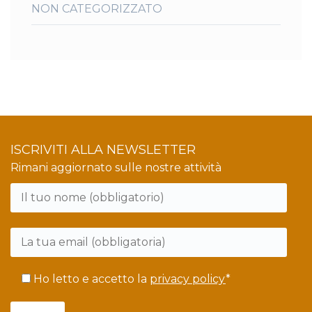
NON CATEGORIZZATO
ISCRIVITI ALLA NEWSLETTER
Rimani aggiornato sulle nostre attività
Si
prega
di
lasciare
Ho letto e accetto la
privacy policy
*
vuoto
questo