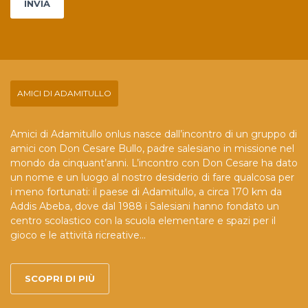
campo.
AMICI DI ADAMITULLO
Amici di Adamitullo onlus nasce dall’incontro di un gruppo di
amici con Don Cesare Bullo, padre salesiano in missione nel
mondo da cinquant’anni. L’incontro con Don Cesare ha dato
un nome e un luogo al nostro desiderio di fare qualcosa per
i meno fortunati: il paese di Adamitullo, a circa 170 km da
Addis Abeba, dove dal 1988 i Salesiani hanno fondato un
centro scolastico con la scuola elementare e spazi per il
gioco e le attività ricreative...
SCOPRI DI PIÙ