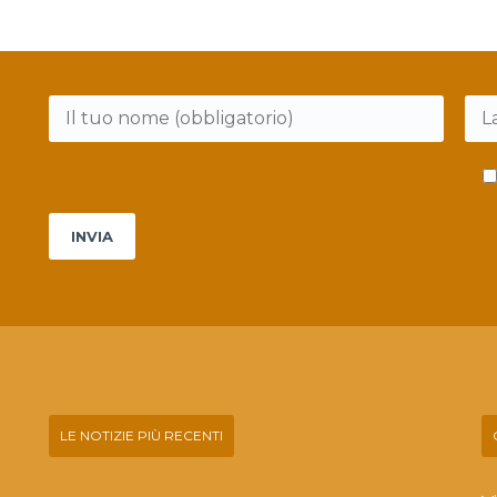
Si
prega
di
lasciare
vuoto
questo
campo.
LE NOTIZIE PIÙ RECENTI