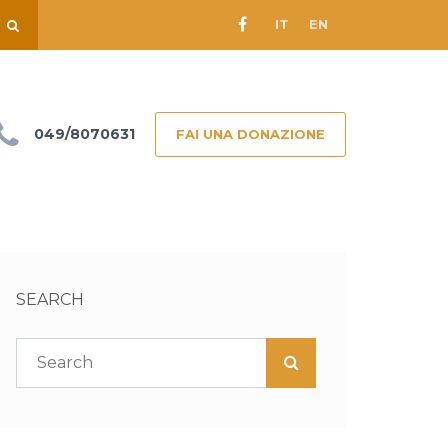
IT
EN
049/8070631
FAI UNA DONAZIONE
SEARCH