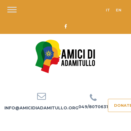
IT
EN
DONAT
049/8070631
INFO@AMICIDIADAMITULLO.ORG