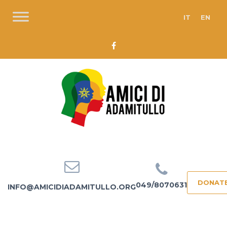
IT
EN
DONAT
049/8070631
INFO@AMICIDIADAMITULLO.ORG