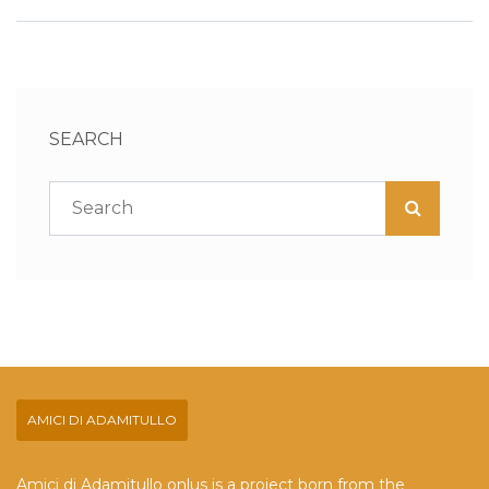
SEARCH
AMICI DI ADAMITULLO
Amici di Adamitullo onlus is a project born from the