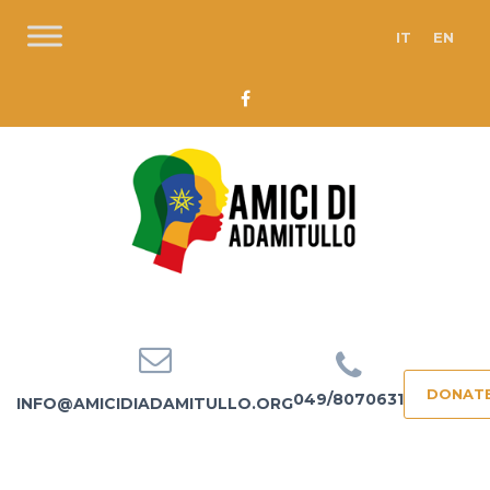
IT
EN
DONAT
049/8070631
INFO@AMICIDIADAMITULLO.ORG